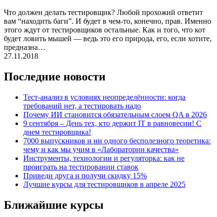
Что должен делать тестировщик? Любой прохожий ответит
вам “находить баги”. И будет в чем-то, конечно, прав. Именно
этого ждут от тестировщиков остальные. Как и того, что кот
будет ловить мышей — ведь это его природа, его, если хотите,
предназна…
27.11.2018
Последние новости
Тест-анализ в условиях неопределённости: когда
требований нет, а тестировать надо
Почему ИИ становится обязательным слоем QA в 2026
9 сентября – День тех, кто держит IT в равновесии! С
днем тестировщика!
7000 выпускников и ни одного бесполезного теоретика:
чему и как мы учим в «Лаборатории качества»
Инструменты, технологии и регуляторка: как не
проиграть на тестировании ставок
Приведи друга и получи скидку 15%
Лучшие курсы для тестировщиков в апреле 2025
Ближайшие курсы