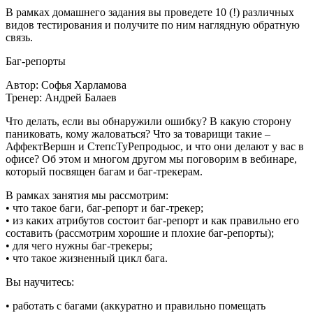
В рамках домашнего задания вы проведете 10 (!) различных
видов тестирования и получите по ним наглядную обратную
связь.
Баг-репорты
Автор: Софья Харламова
Тренер: Андрей Балаев
Что делать, если вы обнаружили ошибку? В какую сторону
паниковать, кому жаловаться? Что за товарищи такие –
АффектВершн и СтепсТуРепродьюс, и что они делают у вас в
офисе? Об этом и многом другом мы поговорим в вебинаре,
который посвящен багам и баг-трекерам.
В рамках занятия мы рассмотрим:
• что такое баги, баг-репорт и баг-трекер;
• из каких атрибутов состоит баг-репорт и как правильно его
составить (рассмотрим хорошие и плохие баг-репорты);
• для чего нужны баг-трекеры;
• что такое жизненный цикл бага.
Вы научитесь:
• работать с багами (аккуратно и правильно помещать