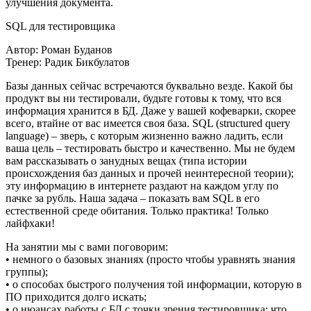
улучшения документа.
SQL для тестировщика
Автор: Роман Буданов
Тренер: Радик Бикбулатов
Базы данных сейчас встречаются буквально везде. Какой бы
продукт вы ни тестировали, будьте готовы к тому, что вся
информация хранится в БД. Даже у вашей кофеварки, скорее
всего, втайне от вас имеется своя база. SQL (structured query
language) – зверь, с которым жизненно важно ладить, если
ваша цель – тестировать быстро и качественно. Мы не будем
вам рассказывать о занудных вещах (типа истории
происхождения баз данных и прочей неинтересной теории);
эту информацию в интернете раздают на каждом углу по
пачке за рубль. Наша задача – показать вам SQL в его
естественной среде обитания. Только практика! Только
лайфхаки!
На занятии мы с вами поговорим:
• немного о базовых знаниях (просто чтобы уравнять знания
группы);
• о способах быстрого получения той информации, которую в
ПО приходится долго искать;
• о нюансах работы с БД с точки зрения тестировщика: что