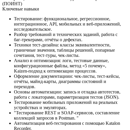
(ПОИНТ)
Ключевые навыки
Тестирование: функциональное, регрессионное,
интеграционное, API, мобильных и веб‑приложений,
исследовательское.
Разбор требований и технических заданий, работа с
баг‑трекерами, отчёты о дефектах.
Техники тест‑дизайна: классы эквивалентности,
граничные значения, таблицы решений, попарные
сочетания, тест-туры, чек‑листы.
Анализ и оптимизация: логи, тестовые данные,
конфигурационные файлы, метод «5 почему»,
Kaizen‑подход к оптимизации процессов.
Оформление документациии: чек‑листы, тест‑кейсы,
отчёты, майнд‑карты, диаграммы состояний и
переходов.
Основы автоматизации: запись и отладка автотестов,
работа с локаторами, параметризация тестов (JSON).
Тестирование мобильных приложений на реальных
устройствах и эмуляторах.
"Тестирование REST и SOAP‑сервисов, составление
коллекций запросов в Postman. "
Автоматизация веб‑тестирования с помощью Katalon
Recorder.