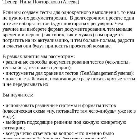
Тренер: Нина Полторакова (Агеева)
Если мы создаем тесты для однократного выполнения, то нам
не нужно их документировать. В долгосрочном проекте одни
и те же наборы тестов будут повторяться регулярно. Чем
удачнее вы выберете формат документирования, тем меньше
времени и нервов (как своих, так и чужих) вам придется
потратить на их актуализацию, и тем больше пользы, радости
и счастья они будут приносить проектной команде.
В рамках занятия мы рассмотрим:
• различные способы документирования тестов (чек-листы,
тест-кейсы, тестовые сценарии);
• инструменты для хранения тестов (TestManagementSystems);
• полезные лайфхаки, помогающие сразу писать крутые тесты
и не переделывать их.
Вы научитесь:
• использовать различные системы и форматы тестов
(классическая схема «ну, потыкайте там чего-нибудь» уже не в
моде);
• выбирать подходящие решения под каждую конкретную
ситуацию;
• всегда четко отвечать на вопрос «что именно было
протестировано?» (причем, без мата и заиканий).