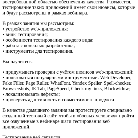
востребованной областью обеспечения качества. Разумеется,
тестирование таких приложений имеет свои нюансы, которые
и будут рассмотрены в рамках вебинара.
В рамках занятия мы рассмотрим:
• устройство web-приложения;
• виды тестирования;
• особенности тестирования каждого вида;
• работа с консолью разработчика;
• инструменты для тестирования.
Вы научитесь:
• придумывать проверки с учётом нюансов web-приложений;
• пользоваться популярными инструментами: Web Developer,
Fake Filler, Page Ruller, WhatFont, Yandex Speller, Spell-checker,
Browsershots, IE Tab, PageSpeed, Check my links, Blackwidow;
• локализовывать дефекты;
• проверять адаптивность и совместимость продукта.
В качестве домашнего задания вы протестируете специально
созданный тестовый сайт, чтобы в «боевых условиях» пройти
все озвученные в вебинаре шаги тестирования веб-
приложений.
Тестирование веб-сервисов