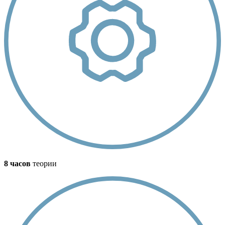
8 часов
теории