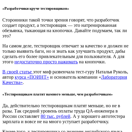
«
Разработчики круче тестировщиков»
Сторонники такой точки зрения говорят, что разработчик
создает продукт, а тестировщик — это натренированная
обезьянка, тыкающая на кнопочки. Давайте подумаем, так ли
это?
На самом деле, тестировщик отвечает за качество и должен не
только выявить баги, но и знать как улучшить продукт, дабы
сделать его более привлекательным для пользователя. А для
этого
недостаточно просто нажимать
на кнопочки.
В своей статье
этот миф развенчала тест-гуру Наталья Руколь,
автор
курса «ПОИНТ»
и основатель компании «
Лаборатория
Качества»
.
«Тестировщикам платят намного меньше, чем разработчикам»
Да, действительно тестировщикам платят меньше, но не в
разы. Так средний уровень оплаты труда QA-инженера в
России составляет
80 тыс. рублей
. А у хорошего автотестера
зарплата и вовсе не на много уступает разработчику.
Кроме того, у тестировщика со знанием английского языка