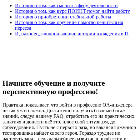
История о том, как сменить сферу деятельности
История о том, как курс ПОИНТ помог найти работу
История о приобретении стабильной работы
История о том, как обучение помогло решиться на
переезд
И, наконец, вдохновляющие истории вхождения в IT
Начните обучение и получите
перспективную профессию!
Практика показывает, что войти в профессию QA-инженера
не так уж и сложно. Достаточно получить базовый багаж
знаний, следуя нашему FAQ, отработать его на практических
занятиях и донести всё это, плюс свой энтузиазм, до
собеседования. Пусть не с первого раза, но вакансия джуниор
тестировщика найдёт своего героя. Гораздо труднее не
растерять запал, ведь дальнейшее развитие в профессии и