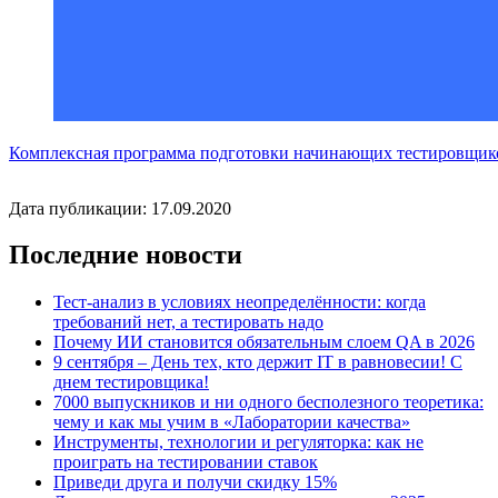
Комплексная программа подготовки начинающих тестировщик
Дата публикации: 17.09.2020
Последние новости
Тест-анализ в условиях неопределённости: когда
требований нет, а тестировать надо
Почему ИИ становится обязательным слоем QA в 2026
9 сентября – День тех, кто держит IT в равновесии! С
днем тестировщика!
7000 выпускников и ни одного бесполезного теоретика:
чему и как мы учим в «Лаборатории качества»
Инструменты, технологии и регуляторка: как не
проиграть на тестировании ставок
Приведи друга и получи скидку 15%