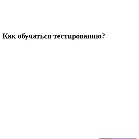
Как обучат
ь
ся тестированию?