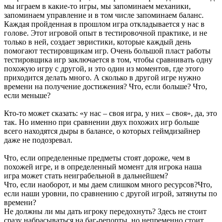
мы играем в какие-то игры, мы запоминаем механики,
запоминаем управление и в том числе запоминаем баланс.
Каждая пройденная в прошлом игра откладывается у нас в
голове. Этот игровой опыт в тестировочной практике, и не
только в ней, создает эвристики, которые каждый день
помогают тестировщикам игр. Очень большой пласт работы
тестировщика игр заключается в том, чтобы сравнивать одну
похожую игру с другой, и это один из моментов, где этого
приходится делать много. А сколько в другой игре нужно
времени на получение достижения? Что, если больше? Что,
если меньше?
Кто-то может сказать: «у нас – своя игра, у них – своя», да, это
так. Но именно при сравнении двух похожих игр больше
всего находятся дыры в балансе, о которых геймдизайнер
даже не подозревал.
Что, если определенные предметы стоят дороже, чем в
похожей игре, и в определенный момент для игрока наша
игра может стать неиграбельной в дальнейшем?
Что, если наоборот, и мы даем слишком много ресурсов?Что,
если наши уровни, по сравнению с другой игрой, затянуты по
времени?
Не должны ли мы дать игроку передохнуть? Здесь не стоит
сразу набрасываться на баг-репорты, но непременно стоит