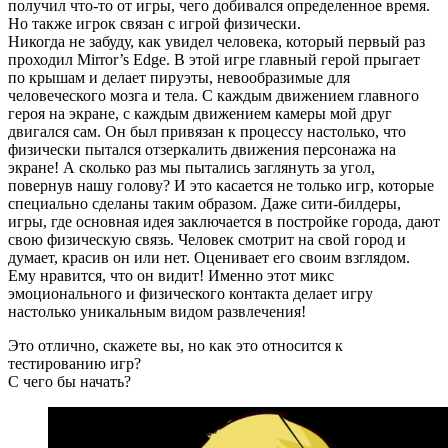
получил что-то от игры, чего добивался определенное время.
Но также игрок связан с игрой физически.
Никогда не забуду, как увидел человека, который первый раз
проходил Mirror’s Edge. В этой игре главный герой прыгает
по крышам и делает пируэты, невообразимые для
человеческого мозга и тела. С каждым движением главного
героя на экране, с каждым движением камеры мой друг
двигался сам. Он был привязан к процессу настолько, что
физически пытался отзеркалить движения персонажа на
экране! А сколько раз мы пытались заглянуть за угол,
повернув нашу голову? И это касается не только игр, которые
специально сделаны таким образом. Даже сити-билдеры,
игры, где основная идея заключается в постройке города, дают
свою физическую связь. Человек смотрит на свой город и
думает, красив он или нет. Оценивает его своим взглядом.
Ему нравится, что он видит! Именно этот микс
эмоционального и физического контакта делает игру
настолько уникальным видом развлечения!
Это отлично, скажете вы, но как это относится к
тестированию игр?
С чего бы начать?