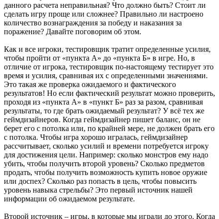
данного расчета неправильная? Что должно быть? Стоит ли
сделать игру проще или сложнее? Правильно ли настроено
количество вознаграждения за победу и наказания за
поражение? Давайте поговорим об этом.
Как и все игроки, тестировщик тратит определенные усилия,
чтобы пройти от «пункта А» до «пункта Б» в игре. Но, в
отличие от игрока, тестировщик по-настоящему тестирует это
время и усилия, сравнивая их с определенными значениями.
Это такая же проверка ожидаемого и фактического
результатов! Но если фактический результат можно проверить,
проходя из «пункта А» в «пункт Б» раз за разом, сравнивая
результаты, то где брать ожидаемый результат? У всё тех же
геймдизайнеров. Когда геймдизайнер пишет баланс, он не
берет его с потолка или, по крайней мере, не должен брать его
с потолка. Чтобы игра хорошо игралась, геймдизайнер
рассчитывает, сколько усилий и времени потребуется игроку
для достижения цели. Например: сколько монстров ему надо
убить, чтобы получить второй уровень? Сколько предметов
продать, чтобы получить возможность купить новое оружие
или доспех? Сколько раз попасть в цель, чтобы повысить
уровень навыка стрельбы? Это первый источник нашей
информации об ожидаемом результате.
Второй источник – игры, в которые мы играли до этого. Когда