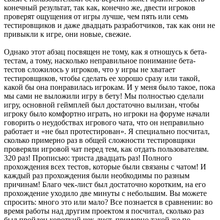
конечный результат, так как, конечно же, двести игроков
проверят ощущения от игры лучше, чем пять или семь
тестировщиков и даже двадцать разработчиков, так как они не
привыкли к игре, они новые, свежие.
Однако этот абзац посвящен не тому, как я отношусь к бета-
тестам, а тому, насколько неправильное понимание бета-
тестов сложилось у игроков, что у игры не хватает
тестировщиков, чтобы сделать ее хорошо сразу или такой,
какой бы она понравилась игрокам. И у меня было такое, пока
мы сами не выложили игру в бету! Мы полностью сделали
игру, основной геймплей был достаточно вылизан, чтобы
игроку было комфортно играть, но игроки на форуме начали
говорить о неудобствах игрового чата, что он неправильно
работает и «не был протестирован». Я специально посчитал,
сколько примерно раз в общей сложности тестировщики
проверяли игровой чат перед тем, как отдать пользователям.
320 раз! Прописью: триста двадцать раз! Полного
прохождения всех тестов, которые были связаны с чатом! И
каждый раз прохождения были необходимы по разным
причинам! Благо чек-лист был достаточно коротким, на его
прохождение уходило две минуты с небольшим. Вы можете
спросить: много это или мало? Все познается в сравнении: во
время работы над другим проектом я посчитал, сколько раз
был пройден короткий чек-лист, примерно такой же по