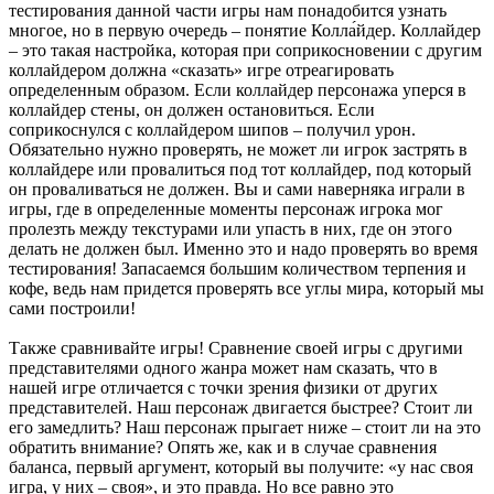
тестирования данной части игры нам понадобится узнать
многое, но в первую очередь – понятие Колла́йдер. Коллайдер
– это такая настройка, которая при соприкосновении с другим
коллайдером должна «сказать» игре отреагировать
определенным образом. Если коллайдер персонажа уперся в
коллайдер стены, он должен остановиться. Если
соприкоснулся с коллайдером шипов – получил урон.
Обязательно нужно проверять, не может ли игрок застрять в
коллайдере или провалиться под тот коллайдер, под который
он проваливаться не должен. Вы и сами наверняка играли в
игры, где в определенные моменты персонаж игрока мог
пролезть между текстурами или упасть в них, где он этого
делать не должен был. Именно это и надо проверять во время
тестирования! Запасаемся большим количеством терпения и
кофе, ведь нам придется проверять все углы мира, который мы
сами построили!
Также сравнивайте игры! Сравнение своей игры с другими
представителями одного жанра может нам сказать, что в
нашей игре отличается с точки зрения физики от других
представителей. Наш персонаж двигается быстрее? Стоит ли
его замедлить? Наш персонаж прыгает ниже – стоит ли на это
обратить внимание? Опять же, как и в случае сравнения
баланса, первый аргумент, который вы получите: «у нас своя
игра, у них – своя», и это правда. Но все равно это