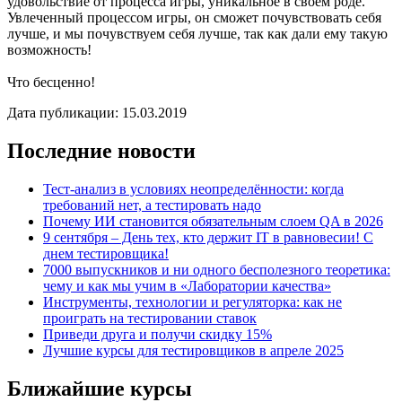
удовольствие от процесса игры, уникальное в своем роде.
Увлеченный процессом игры, он сможет почувствовать себя
лучше, и мы почувствуем себя лучше, так как дали ему такую
возможность!
Что бесценно!
Дата публикации: 15.03.2019
Последние новости
Тест-анализ в условиях неопределённости: когда
требований нет, а тестировать надо
Почему ИИ становится обязательным слоем QA в 2026
9 сентября – День тех, кто держит IT в равновесии! С
днем тестировщика!
7000 выпускников и ни одного бесполезного теоретика:
чему и как мы учим в «Лаборатории качества»
Инструменты, технологии и регуляторка: как не
проиграть на тестировании ставок
Приведи друга и получи скидку 15%
Лучшие курсы для тестировщиков в апреле 2025
Ближайшие курсы