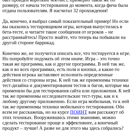
размеру, от начала тестирования до момента, когда фича была
отдана пользователям. Я насчитал 32 прохождения!
Да, конечно, я выбрал самый показательный пример! Но если
вы оказались тестировщиком игры, которая выпустилась в
бета-тесте, и читаете такие сообщения от игроков – не
расстраивайтесь! Просто знайте, что теперь вы побывали на
другой стороне баррикад.
Конечно же, не получится описать все, что тестируется в игре.
Но попробуйте подумать об этом иначе. Игра – это точно
такая же программа, как и другие программы. В ней так же,
как и во всех программах, есть поля и кнопки, а какие-то
действия игрока заставляют исполнить определенные
действия со стороны игры. К ней так же применимы техники
тест-дизайна и документирования тестов и багов, которые мы
применяли бы для тестирования сайта или приложения. К ней
так же применимы исследовательские тест-туры, как и к
любому другому приложению. Если игра мобильная, то к ней
так же применимы техники мобильного тестирования. Обо
всем не расскажешь, но на курсе
ПОИНТ
вам расскажут об
этих техниках. Вооружившись этими знаниями, можно
сделать тестирование проще и эффективнее, а конечный
продукт – лучше! А разве не для этого мы здесь собрались?