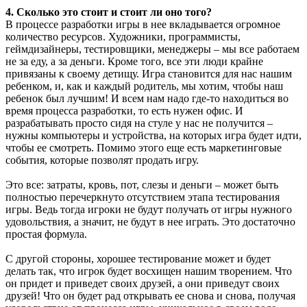
4. Сколько это стоит и стоит ли оно того?
В процессе разработки игры в нее вкладывается огромное
количество ресурсов. Художники, программисты,
геймдизайнеры, тестировщики, менеджеры – мы все работаем
не за еду, а за деньги. Кроме того, все эти люди крайне
привязаны к своему детищу. Игра становится для нас нашим
ребенком, и, как и каждый родитель, мы хотим, чтобы наш
ребенок был лучшим! И всем нам надо где-то находиться во
время процесса разработки, то есть нужен офис. И
разрабатывать просто сидя на стуле у нас не получится –
нужны компьютеры и устройства, на которых игра будет идти,
чтобы ее смотреть. Помимо этого еще есть маркетинговые
события, которые позволят продать игру.
Это все: затраты, кровь, пот, слезы и деньги – может быть
полностью перечеркнуто отсутствием этапа тестирования
игры. Ведь тогда игроки не будут получать от игры нужного
удовольствия, а значит, не будут в нее играть. Это достаточно
простая формула.
С другой стороны, хорошее тестирование может и будет
делать так, что игрок будет восхищен нашим творением. Что
он придет и приведет своих друзей, а они приведут своих
друзей! Что он будет рад открывать ее снова и снова, получая