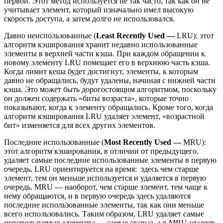
первой. Этот метод используется не так часто, так как он не
учитывает элемент, который изначально имел высокую
скорость доступа, а затем долго не использовался.
Давно неиспользованные (
Least Recently Used
—
LRU): этот
алгоритм кэширования хранит недавно использованные
элементы в верхней части кэша. При каждом обращении к
новому элементу LRU помещает его в верхнюю часть кэша.
Когда лимит кеша будет достигнут, элементы, к которым
давно не обращались, будут удалены, начиная с нижней части
кэша. Это может быть дорогостоящим алгоритмом, поскольку
он должен содержать «биты возраста», которые точно
показывают, когда к элементу обращались. Кроме того, когда
алгоритм кэширования LRU удаляет элемент, «возрастной
бит» изменяется для всех других элементов.
Последние использованные (
Most Recently Used
—
MRU):
этот алгоритм кэширования, в отличии от предыдущего,
удаляет самые последние использованные элементы в первую
очередь. LRU ориентируется на время: здесь чем старше
элемент, тем он меньше используется и удаляется в первую
очередь. MRU — наоборот, чем старше элемент, тем чаще к
нему обращаются, и в первую очередь здесь удаляются
последние использованные элементы, так как они меньше
всего использовались. Таким образом, LRU удаляет самые
неиспользуемые элементы — самые старые, а в MRU удаляет