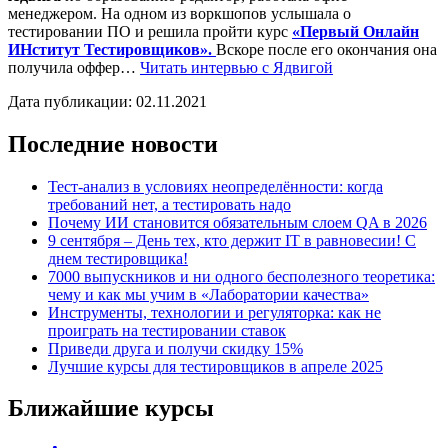
менеджером. На одном из воркшопов услышала о
тестировании ПО и решила пройти курс
«Первый Онлайн
ИНститут Тестировщиков».
Вскоре после его окончания она
получила оффер…
Читать
интервью
с Ядвигой
Дата публикации: 02.11.2021
Последние новости
Тест-анализ в условиях неопределённости: когда
требований нет, а тестировать надо
Почему ИИ становится обязательным слоем QA в 2026
9 сентября – День тех, кто держит IT в равновесии! С
днем тестировщика!
7000 выпускников и ни одного бесполезного теоретика:
чему и как мы учим в «Лаборатории качества»
Инструменты, технологии и регуляторка: как не
проиграть на тестировании ставок
Приведи друга и получи скидку 15%
Лучшие курсы для тестировщиков в апреле 2025
Ближайшие курсы