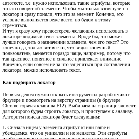
автотесте, т.е. нужно использовать такие атрибуты, которые
что-то говорят об элементе. Чтобы мы только взглянули на
локатор и сразу поняли, что это за элемент. Конечно, это
условие выполняется реже всего, но будем к этому
стремиться.
И тут я сразу хочу предостеречь желающих использовать в
локаторе видимый текст элемента. Вроде бы, что может
лучше говорить о назначении элемента, чем его текст? Это
конечно да, только вот все то, что видит конечный
пользователь, меняется гораздо чаще, например, потому что
так красивее, понятнее и сильнее привлекает внимание.
Конечно, если совсем не за что зацепиться при составлении
локатора, можно использовать текст.
Как подбирать локатор
Первым делом нужно открыть инструменты разработчика в
браузере и посмотреть на верстку страницы (в браузере
Chrome горячая клавиша F12). Выбираем на странице элемент,
для которого будем строить локатор, и приступаем к анализу.
Алгоритм поиска локатора будет следующим:
1. Сначала ищем у элемента атрибут id или name и
убеждаемся, что он уникален и не меняется. Эти атрибуты
наиболее точно подходят под описание оптимального