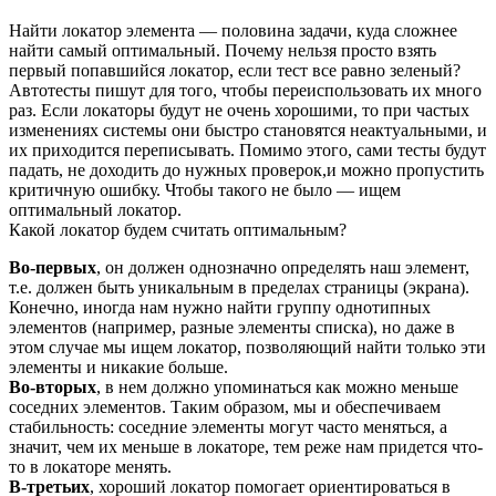
Найти локатор элемента — половина задачи, куда сложнее
найти самый оптимальный. Почему нельзя просто взять
первый попавшийся локатор, если тест все равно зеленый?
Автотесты пишут для того, чтобы переиспользовать их много
раз. Если локаторы будут не очень хорошими, то при частых
изменениях системы они быстро становятся неактуальными, и
их приходится переписывать. Помимо этого, сами тесты будут
падать, не доходить до нужных проверок,и можно пропустить
критичную ошибку. Чтобы такого не было — ищем
оптимальный локатор.
Какой локатор будем считать оптимальным?
Во-первых
, он должен однозначно определять наш элемент,
т.е. должен быть уникальным в пределах страницы (экрана).
Конечно, иногда нам нужно найти группу однотипных
элементов (например, разные элементы списка), но даже в
этом случае мы ищем локатор, позволяющий найти только эти
элементы и никакие больше.
Во-вторых
, в нем должно упоминаться как можно меньше
соседних элементов. Таким образом, мы и обеспечиваем
стабильность: соседние элементы могут часто меняться, а
значит, чем их меньше в локаторе, тем реже нам придется что-
то в локаторе менять.
В-третьих
, хороший локатор помогает ориентироваться в