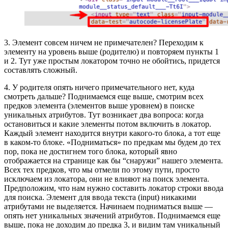
3. Элемент совсем ничем не примечателен? Переходим к
элементу на уровень выше (родителю) и повторяем пункты 1
и 2. Тут уже простым локатором точно не обойтись, придется
составлять сложный.
4. У родителя опять ничего примечательного нет, куда
смотреть дальше? Поднимаемся еще выше, смотрим всех
предков элемента (элементов выше уровнем) в поиске
уникальных атрибутов. Тут возникает два вопроса: когда
остановиться и какие элементы потом включить в локатор.
Каждый элемент находится внутри какого-то блока, а тот еще
в каком-то блоке. «Подниматься» по предкам мы будем до тех
пор, пока не достигнем того блока, который явно
отображается на странице как бы “снаружи” нашего элемента.
Всех тех предков, что мы отмели по этому пути, просто
исключаем из локатора, они не влияют на поиск элемента.
Предположим, что нам нужно составить локатор строки ввода
для поиска. Элемент для ввода текста (input) никакими
атрибутами не выделяется. Начинаем подниматься выше —
опять нет уникальных значений атрибутов. Поднимаемся еще
выше, пока не доходим до предка 3, и видим там уникальный