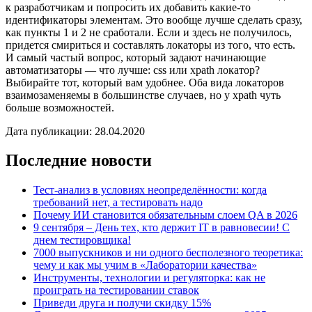
к разработчикам и попросить их добавить какие-то
идентификаторы элементам. Это вообще лучше сделать сразу,
как пункты 1 и 2 не сработали. Если и здесь не получилось,
придется смириться и составлять локаторы из того, что есть.
И самый частый вопрос, который задают начинающие
автоматизаторы — что лучше: css или xpath локатор?
Выбирайте тот, который вам удобнее. Оба вида локаторов
взаимозаменяемы в большинстве случаев, но у xpath чуть
больше возможностей.
Дата публикации: 28.04.2020
Последние новости
Тест-анализ в условиях неопределённости: когда
требований нет, а тестировать надо
Почему ИИ становится обязательным слоем QA в 2026
9 сентября – День тех, кто держит IT в равновесии! С
днем тестировщика!
7000 выпускников и ни одного бесполезного теоретика:
чему и как мы учим в «Лаборатории качества»
Инструменты, технологии и регуляторка: как не
проиграть на тестировании ставок
Приведи друга и получи скидку 15%