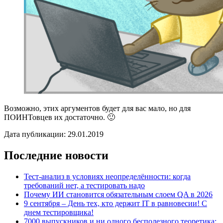
Возможно, этих аргументов будет для вас мало, но для
ПОИНТовцев их достаточно. 🙂
Дата публикации: 29.01.2019
Последние новости
Тест-анализ в условиях неопределённости: когда
требований нет, а тестировать надо
Почему ИИ становится обязательным слоем QA в 2026
9 сентября – День тех, кто держит IT в равновесии! С
днем тестировщика!
7000 выпускников и ни одного бесполезного теоретика: