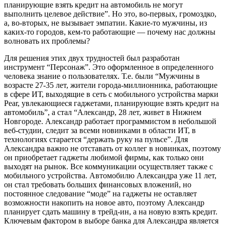
планирующие взять кредит на автомобиль не могут
выполнить целевое действие”. Но это, во-первых, громоздко,
а, во-вторых, не вызывает эмпатии. Какие-то мужчины, из
каких-то городов, кем-то работающие — почему нас должны
волновать их проблемы?
Для решения этих двух трудностей был разработан
инструмент “Персонаж”. Это оформленное в определенного
человека знание о пользователях. Т.е. были “Мужчины в
возрасте 27-35 лет, жители города-миллионника, работающие
в сфере ИТ, выходящие в сеть с мобильного устройства марки
Pear, увлекающиеся гаджетами, планирующие взять кредит на
автомобиль”, а стал “Александр, 28 лет, живет в Нижнем
Новгороде. Александр работает программистом в небольшой
веб-студии, следит за всеми новинками в области ИТ, в
технологиях старается “держать руку на пульсе”. Для
Александра важно не отставать от коллег в новинках, поэтому
он приобретает гаджеты любимой фирмы, как только они
выходят на рынок. Все коммуникации осуществляет также с
мобильного устройства. Автомобилю Александра уже 11 лет,
он стал требовать больших финансовых вложений, но
постоянное следование “моде” на гаджеты не оставляет
возможности накопить на новое авто, поэтому Александр
планирует сдать машину в трейд-ин, а на новую взять кредит.
Ключевым фактором в выборе банка для Александра является