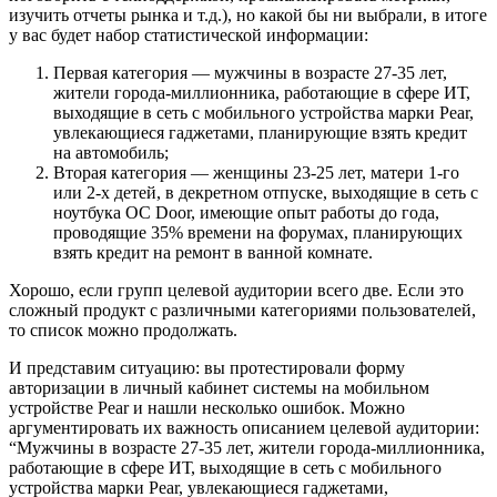
изучить отчеты рынка и т.д.), но какой бы ни выбрали, в итоге
у вас будет набор статистической информации:
Первая категория — мужчины в возрасте 27-35 лет,
жители города-миллионника, работающие в сфере ИТ,
выходящие в сеть с мобильного устройства марки Pear,
увлекающиеся гаджетами, планирующие взять кредит
на автомобиль;
Вторая категория — женщины 23-25 лет, матери 1-го
или 2-х детей, в декретном отпуске, выходящие в сеть с
ноутбука ОС Door, имеющие опыт работы до года,
проводящие 35% времени на форумах, планирующих
взять кредит на ремонт в ванной комнате.
Хорошо, если групп целевой аудитории всего две. Если это
сложный продукт с различными категориями пользователей,
то список можно продолжать.
И представим ситуацию: вы протестировали форму
авторизации в личный кабинет системы на мобильном
устройстве Pear и нашли несколько ошибок. Можно
аргументировать их важность описанием целевой аудитории:
“Мужчины в возрасте 27-35 лет, жители города-миллионника,
работающие в сфере ИТ, выходящие в сеть с мобильного
устройства марки Pear, увлекающиеся гаджетами,