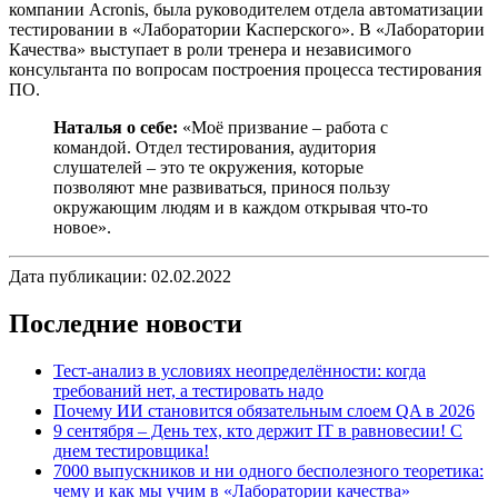
компании Acronis, была руководителем отдела автоматизации
тестировании в «Лаборатории Касперского». В «Лаборатории
Качества» выступает в роли тренера и независимого
консультанта по вопросам построения процесса тестирования
ПО.
Наталья о себе:
«Моё призвание – работа с
командой. Отдел тестирования, аудитория
слушателей – это те окружения, которые
позволяют мне развиваться, принося пользу
окружающим людям и в каждом открывая что-то
новое».
Дата публикации: 02.02.2022
Последние новости
Тест-анализ в условиях неопределённости: когда
требований нет, а тестировать надо
Почему ИИ становится обязательным слоем QA в 2026
9 сентября – День тех, кто держит IT в равновесии! С
днем тестировщика!
7000 выпускников и ни одного бесполезного теоретика:
чему и как мы учим в «Лаборатории качества»