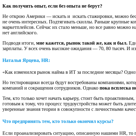
Как получить опыт, если без опыта не берут?
Не открою Америки ― искать и искать стажировки, можно бесп
не очень интересных. Подтягивать скиллы. Раньше крупные ко
маркетплейсов. Сейчас их стало меньше, но все равно можно 
нет английского.
Подводя итоги,
мне кажется, рынок такой же, как и был.
Еди
зарплаты. У всех очень высокие ожидания ― 70, 80 тысяч. И из-
Наталья Ярцева, HR:
«Как изменился рынок найма в ИТ за последние месяцы? Одноз
Но тестировщики всегда будут востребованы компаниями, которы
компаний и сокращения сотрудников. Однако
пока всплеска н
Тем, кто только хочет начать карьеру, стоит быть проактивны
готовым к тому, что процесс трудоустройства может быть длит
уверенные знания теории в совокупности с личностными каче
Что предпринять тем, кто только окончил курсы?
Если проанализировать ситуацию, описанную нашими HR, то п