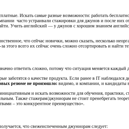
латные. Искать самые разные возможности: работать бесплатно
мпании часто устраивали стажировки для джунов и после них о
найти. Учить английский ― у джунов с хорошим знанием англий
нственное, что сейчас новички, можно сказать, несколько нео
за этого всего их сейчас очень сложно отсортировать и найти те
начно ответить сложно, потому что ситуация меняется каждый д
е заботятся о качестве продукта. Если ранее в IT наблюдался де
овых резюме не произошло:
видимо, и компании, и кандидаты 
м, инициативным и искать возможности для обучения, практики, 
ельным. Также стажерам/джуниорам не стоит пренебрегать теоре
ствами – это конкурентное преимущество».
олучается, что свежеиспеченным джуниорам следует: