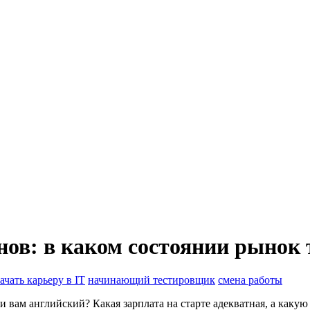
нов: в каком состоянии рынок
ачать карьеру в IT
начинающий тестировщик
смена работы
 вам английский? Какая зарплата на старте адекватная, а какую