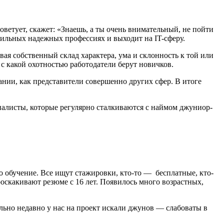
оветует, скажет: «Знаешь, а ты очень внимательный, не пойти
бильных надежных профессиях и выходит на IT-сферу.
ая собственный склад характера, ума и склонность к той или
 с какой охотностью работодатели берут новичков.
ании, как представители совершенно других сфер. В итоге
циалисты, которые регулярно сталкиваются с наймом джуниор-
то обучение. Все ищут стажировки, кто-то ― бесплатные, кто-
роскакивают резюме с 16 лет. Появилось много возрастных,
ально недавно у нас на проект искали джунов ― слабоваты в