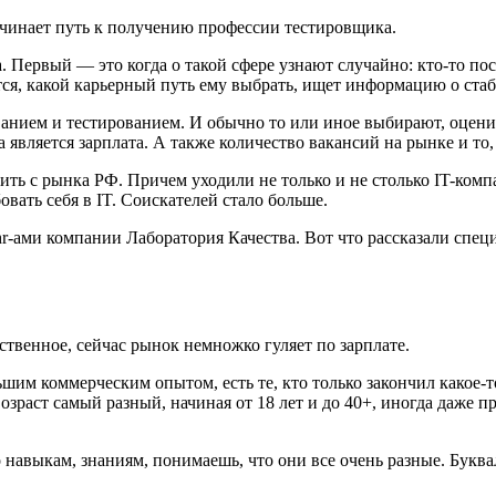
начинает путь к получению профессии тестировщика.
 Первый ― это когда о такой сфере узнают случайно: кто-то пос
тся, какой карьерный путь ему выбрать, ищет информацию о ста
анием и тестированием. И обычно то или иное выбирают, оценив
является зарплата. А также количество вакансий на рынке и то,
ить с рынка РФ. Причем уходили не только и не столько IT-комп
вать себя в IT. Соискателей стало больше.
hr-ами компании Лаборатория Качества. Вот что рассказали спе
ственное, сейчас рынок немножко гуляет по зарплате.
ьшим коммерческим опытом, есть те, кто только закончил какое-
зраст самый разный, начиная от 18 лет и до 40+, иногда даже п
 навыкам, знаниям, понимаешь, что они все очень разные. Букв