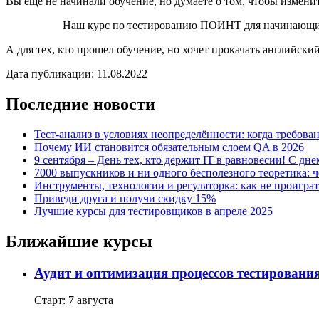
Вы еще не начинали обучение, но думаете о том, чтобы измен
Наш курс по тестированию ПОИНТ для начинающих 
А для тех, кто прошел обучение, но хочет прокачать английски
Дата публикации: 11.08.2022
Последние новости
Тест-анализ в условиях неопределённости: когда требован
Почему ИИ становится обязательным слоем QA в 2026
9 сентября – День тех, кто держит IT в равновесии! С дн
7000 выпускников и ни одного бесполезного теоретика: 
Инструменты, технологии и регуляторка: как не проиграт
Приведи друга и получи скидку 15%
Лучшие курсы для тестировщиков в апреле 2025
Ближайшие курсы
Аудит и оптимизация процессов тестировани
Старт: 7 августа