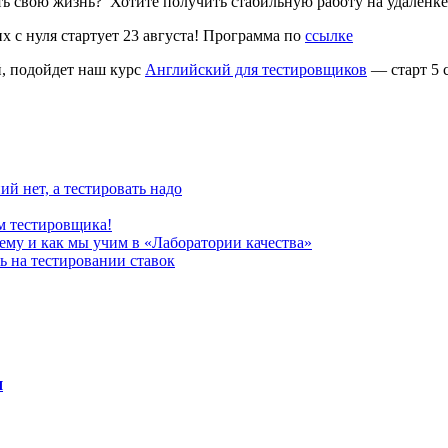
ить свою жизнь? Хотите получить стабильную работу на удаленк
с нуля стартует 23 августа! Программа по
ссылке
й, подойдет наш курс
Английский для тестировщиков
― старт 5 
ий нет, а тестировать надо
ем тестировщика!
чему и как мы учим в «Лаборатории качества»
ь на тестировании ставок
я