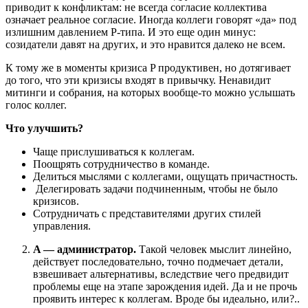
приводит к конфликтам: не всегда согласие коллектива
означает реальное согласие. Иногда коллеги говорят «да» под
излишним давлением Р-типа. И это еще один минус:
созидатели давят на других, и это нравится далеко не всем.
К тому же в моменты кризиса P продуктивен, но дотягивает
до того, что эти кризисы входят в привычку. Ненавидит
митинги и собрания, на которых вообще-то можно услышать
голос коллег.
Что улучшить?
Чаще прислушиваться к коллегам.
Поощрять сотрудничество в команде.
Делиться мыслями с коллегами, ощущать причастность.
Делегировать задачи подчиненным, чтобы не было
кризисов.
Сотрудничать с представителями других стилей
управления.
A — администратор.
Такой человек мыслит линейно,
действует последовательно, точно подмечает детали,
взвешивает альтернативы, вследствие чего предвидит
проблемы еще на этапе зарождения идей. Да и не прочь
проявить интерес к коллегам. Вроде бы идеально, или?..