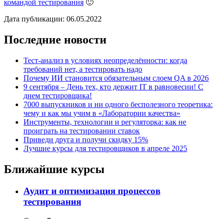
командой тестирования
🙂
Дата публикации: 06.05.2022
Последние новости
Тест-анализ в условиях неопределённости: когда
требований нет, а тестировать надо
Почему ИИ становится обязательным слоем QA в 2026
9 сентября – День тех, кто держит IT в равновесии! С
днем тестировщика!
7000 выпускников и ни одного бесполезного теоретика:
чему и как мы учим в «Лаборатории качества»
Инструменты, технологии и регуляторка: как не
проиграть на тестировании ставок
Приведи друга и получи скидку 15%
Лучшие курсы для тестировщиков в апреле 2025
Ближайшие курсы
Аудит и оптимизация процессов
тестирования