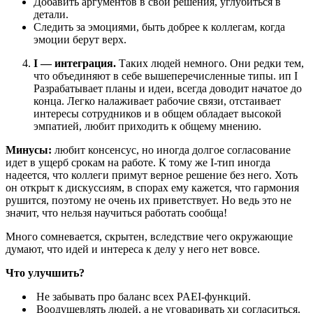
Добавить аргументов в свои решения, углубиться в
детали.
Следить за эмоциями, быть добрее к коллегам, когда
эмоции берут верх.
I — интеграция.
Таких людей немного. Они редки тем,
что объединяют в себе вышеперечисленные типы. ип I
Разрабатывает планы и идеи, всегда доводит начатое до
конца. Легко налаживает рабочие связи, отстаивает
интересы сотрудников и в общем обладает высокой
эмпатией, любит приходить к общему мнению.
Минусы:
любит консенсус, но иногда долгое согласование
идет в ущерб срокам на работе. К тому же I-тип иногда
надеется, что коллеги примут верное решение без него. Хоть
он открыт к дискуссиям, в спорах ему кажется, что гармония
рушится, поэтому не очень их приветствует. Но ведь это не
значит, что нельзя научиться работать сообща!
Много сомневается, скрытен, вследствие чего окружающие
думают, что идей и интереса к делу у него нет вовсе.
Что улучшить?
Не забывать про баланс всех PAEI-функций.
Воодушевлять людей, а не уговаривать хи согласиться.