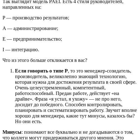
Так выглядит модель PAEI. Есть 4 стиля руководителей,
направленных на:
P — производство результатов;
A — администрирование;
E — предпринимательство;
I — интеграцию.
Что из этого больше откликается в вас?
Если говорить о типе P
, то это менеджер-созидатель,
производитель, великолепно знающий технологию,
которая нужна для достижения результата в своей сфере.
Очень целеустремленный, компетентный,
работоспособный. Предан работе, действует «на
драйве». Фраза «я устал, я ухожу» — не про него,
досидит до победного. Способен контролировать,
планировать и систематизировать работу. Звучит вполне
хорошо для менеджера, какие тут минусы, казалось бы?
Но они есть.
Минусы
: понимают все буквально и не догадываются о том,
что коллеги могут придерживаться другого мнения. Это