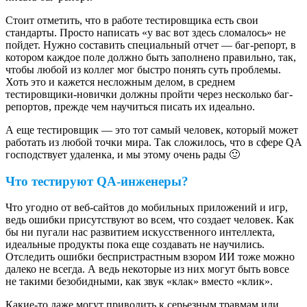
Стоит отметить, что в работе тестировщика есть свои
стандарты. Просто написать «у вас вот здесь сломалось» не
пойдет. Нужно составить специальный отчет — баг-репорт, в
котором каждое поле должно быть заполнено правильно, так,
чтобы любой из коллег мог быстро понять суть проблемы.
Хоть это и кажется несложным делом, в среднем
тестировщики-новички должны пройти через несколько баг-
репортов, прежде чем научиться писать их идеально.
А еще тестировщик — это тот самый человек, который может
работать из любой точки мира. Так сложилось, что в сфере QA
господствует удаленка, и мы этому очень рады 🙂
Что тестируют QA-инженеры?
Что угодно от веб-сайтов до мобильных приложений и игр,
ведь ошибки присутствуют во всем, что создает человек. Как
бы ни пугали нас развитием искусственного интеллекта,
идеальные продукты пока еще создавать не научились.
Отследить ошибки беспристрастным взором ИИ тоже можно
далеко не всегда. А ведь некоторые из них могут быть вовсе
не такими безобидными, как звук «клак» вместо «клик».
Какие-то даже могут приводить к серьезным травмам или