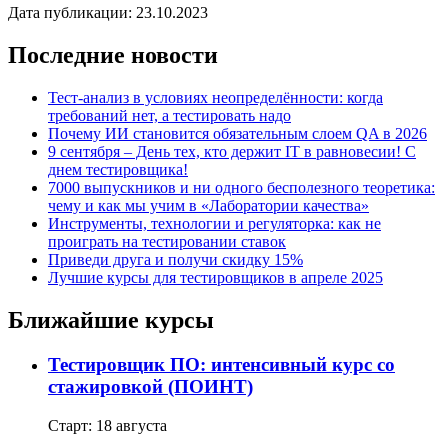
Дата публикации: 23.10.2023
Последние новости
Тест-анализ в условиях неопределённости: когда
требований нет, а тестировать надо
Почему ИИ становится обязательным слоем QA в 2026
9 сентября – День тех, кто держит IT в равновесии! С
днем тестировщика!
7000 выпускников и ни одного бесполезного теоретика:
чему и как мы учим в «Лаборатории качества»
Инструменты, технологии и регуляторка: как не
проиграть на тестировании ставок
Приведи друга и получи скидку 15%
Лучшие курсы для тестировщиков в апреле 2025
Ближайшие курсы
Тестировщик ПО: интенсивный курс со
стажировкой (ПОИНТ)
Старт: 18 августа