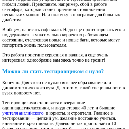
гибели людей. Представьте, например, сбой в работе
светофора, который станет причиной столкновения
нескольких машин. Или поломку в программе для больных
диабетом.
В общем, написать софт мало. Надо еще протестировать его и
поддерживать в максимально корректно работающем
состоянии, отслеживая новые и новые баги, которые могут
попортить жизнь пользователям.
Это работа поистине серьезная и важная, а еще очень
интересная: однообразие вам здесь точно не грозит!
Можно ли стать тестировщиком с нуля?
Конечно. Для этого не нужно высшее образование или
диплом технического вуза. Да что там, такой специальности в
вузах попросту нет.
Тестировщиками становятся и вчерашние
одиннадцатиклассники, и люди старше 40 лет, и бывшие
учителя английского
, и юристы, и строители. Главное в
тестировании — цепкий ум, желание постоянно учиться,
внимание и креативность. Далеко не так просто найти 10
багов на странице, хотя, казалось бы — сиди и води курсором