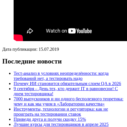
Дата публикации: 15.07.2019
Последние новости
Тест-анализ в условиях неопределённости: когда
требований нет, а тестировать надо
Почему ИИ становится обязательным слоем QA в 2026
9 сентября – День тех, кто держит IT в равновесии! С
днем тестировщика!
7000 выпускников и ни одного бесполезного теоретика:
чему и как мы учим в «Лаборатории качества»
Инструменты, технологии и регуляторка: как не
проиграть на тестировании ставок
Приведи друга и получи скидку 15%
Лучшие курсы для тестировщиков в апреле 2025