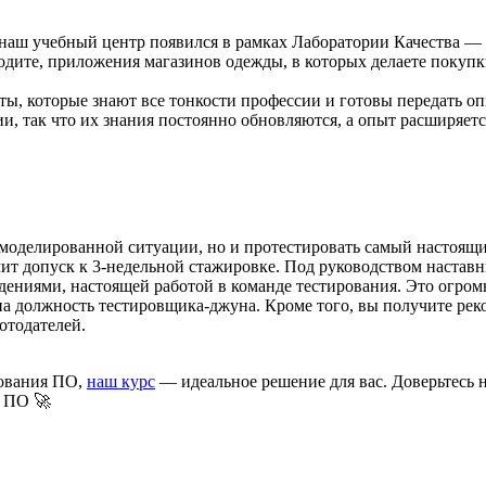
 наш учебный центр появился в рамках Лаборатории Качества — 
ходите, приложения магазинов одежды, в которых делаете покуп
ты, которые знают все тонкости профессии и готовы передать оп
и, так что их знания постоянно обновляются, а опыт расширяетс
 смоделированной ситуации, но и протестировать самый настоящ
ит допуск к 3-недельной стажировке. Под руководством наставн
дениями, настоящей работой в команде тестирования. Это огро
на должность тестировщика-джуна. Кроме того, вы получите рек
отодателей.
рования ПО,
наш курс
— идеальное решение для вас. Доверьтесь
и ПО 🚀