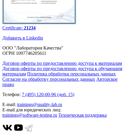
Certificate:
21234
Добавить в Linkedin
ООО "Лаборатория Качества"
ОГРН 1097746205611
Договор оферты по предоставлению доступа к материалам
Договор оферты по предоставлению доступа к обучающим
материалам
Политика обработки персональных данных
Согласие на обработку персональных данных
Авторское
право
Телефон:
7 (495) 120-00-96 (доб. 15)
E-mail:
trainings@quality-lab.ru
E-mail для юридических лиц:
trainings@software-testing.ru
Техническая поддержка