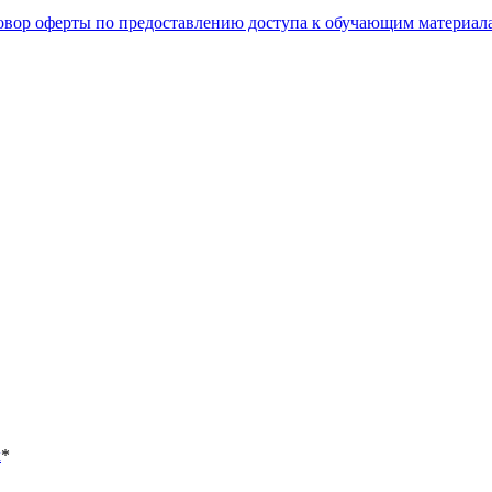
овор оферты по предоставлению доступа к обучающим материал
х
*