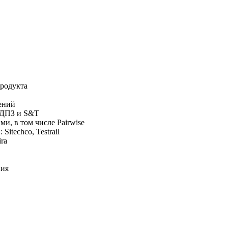
родукта
ений
в ДПЗ и S&T
, в том числе Pairwise
itechсo, Testrail
ra
ния