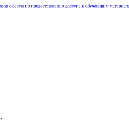
овор оферты по предоставлению доступа к обучающим материал
х
*