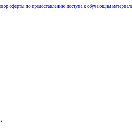
овор оферты по предоставлению доступа к обучающим материал
х
*