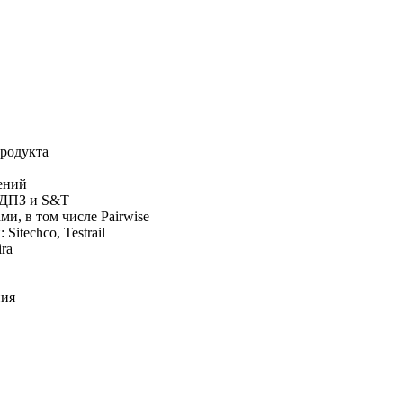
родукта
ений
в ДПЗ и S&T
, в том числе Pairwise
itechсo, Testrail
ra
ния