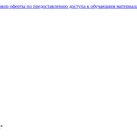
овор оферты по предоставлению доступа к обучающим материал
х
*